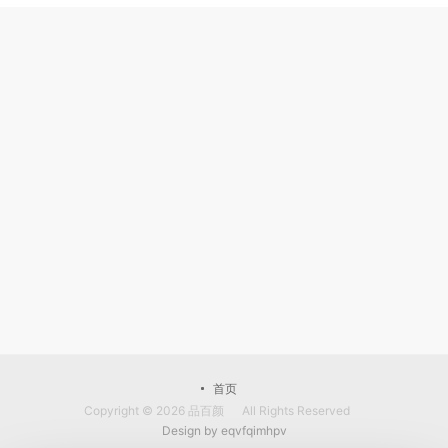
首页
Copyright © 2026
品百颜
All Rights Reserved
Design by
eqvfqimhpv