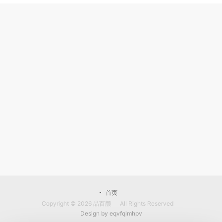
首页
Copyright © 2026
品百颜
All Rights Reserved
Design by
eqvfqimhpv