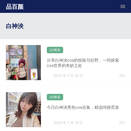
品百颜
白神泱
白神泱
分享白神泱cos的惊险与狂野，一同探索
cos世界的奇妙之处
2024 年 5 月 20 日
251
白神泱
今日白神泱黑色cos合集，精选绮丽霓裳
2024 年 5 月 16 日
257