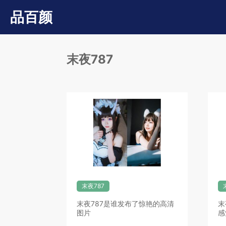
品百颜
末夜787
末夜787
末夜787是谁发布了惊艳的高清
末
图片
感