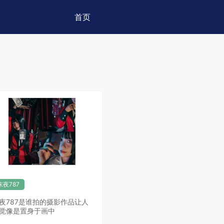
首页
末夜787
夜787是谁拍的摄影作品让人
觉像是置身于画中