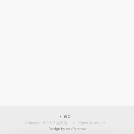
首页
Copyright © 2026
品百颜
All Rights Reserved
Design by
eqvfqimhpv