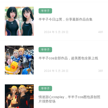
半半子
半半子今日は黑，分享最新作品合集
2024 年 5 月 29 日
481
半半子
半半子cos全部作品，超美图包全新上线
2024 年 5 月 28 日
381
半半子
情迷甜心cosplay，半半子cos图包原创照
片强势登场