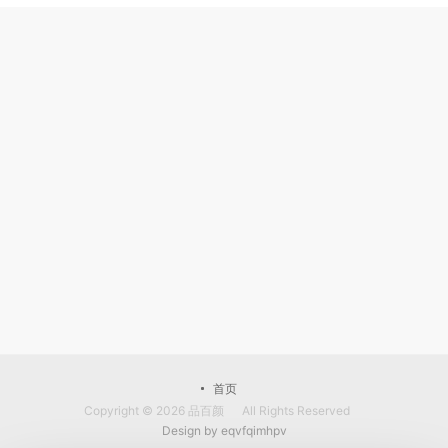
首页
Copyright © 2026
品百颜
All Rights Reserved
Design by
eqvfqimhpv