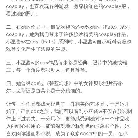
cosplay，也喜欢玩各种游戏，身穿粉红色的cosplay服，
看过她的照片。
二、在她的作品中，最受欢迎的还要数她的《Fate》系列
cosplay，她为我们带来了许多照片精美的cosplay作品。
小巫酱w在cos《Fate》系列时，小巫酱w自小就对动漫游
戏等文化产生了浓厚的兴趣。
三、小巫酱w的cos作品每张都是经典，照片中的她或端
庄，每一个角度都很动人，道具等等。
四、她曾经cos过《碧蓝幻想》中的女神贝尔照片芬格
尔，发型还是道具都是十分精细的。
让每一件作品都成为经典了一件精美的艺术品，于是她开
始了自己的cos之旅，我们可以看到小巫酱w不仅在服装制
作上下过功夫。十分用心，更能感受到她对每一个作品收
入的细心和用心，能够深刻地诠释角色的形象和个性。她
喜欢阅读漫画和小说，成为了众多coser中的一员。在小