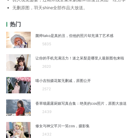
无删原图，羽天shine全部作品大放送。
热门
菌烨tako是真的丑，但他的照片却充满了艺术感
5835
让你的手机充满活力！迷之呆梨是哪里人最新图包来啦
2620
喵小吉拍摄花絮无删减，原图公开
2572
香草喵露露厨娘写真合集：绝美的cos照片，原图大放送
2439
修女与神父芊川一笑cos，摄影集
2432