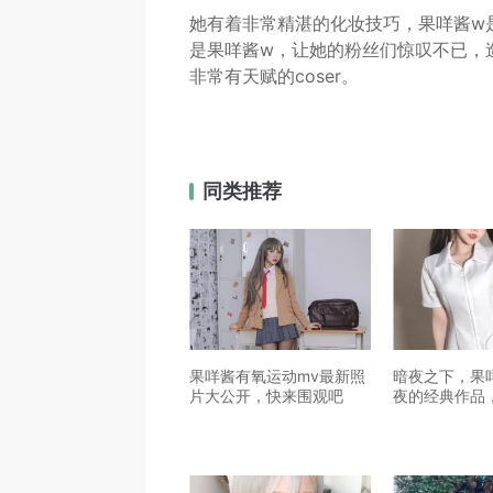
她有着非常精湛的化妆技巧，果咩酱w是
是果咩酱w，让她的粉丝们惊叹不已，造
非常有天赋的coser。
同类推荐
果咩酱有氧运动mv最新照
暗夜之下，果
片大公开，快来围观吧
夜的经典作品
删，值得一赏