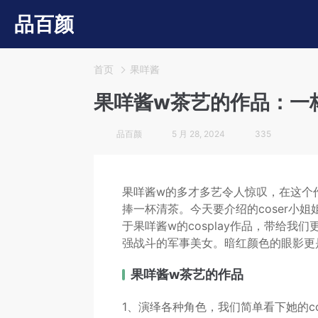
品百颜
首页
果咩酱
果咩酱w茶艺的作品：一
品百颜
5 月 28, 2024
335
果咩酱w的多才多艺令人惊叹，在这个
捧一杯清茶。今天要介绍的coser小
于果咩酱w的cosplay作品，带给我
强战斗的军事美女。暗红颜色的眼影更
果咩酱w茶艺的作品
1、演绎各种角色，我们简单看下她的c