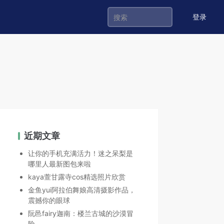
登录
近期文章
让你的手机充满活力！迷之呆梨是
哪里人最新图包来啦
kaya萱甘露寺cos精选照片欣赏
金鱼yui阿拉伯舞娘高清摄影作品，
震撼你的眼球
阮邑fairy迦南：楼兰古城的沙漠冒
险