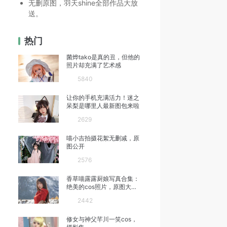
无删原图，羽天shine全部作品大放
送。
热门
菌烨tako是真的丑，但他的
照片却充满了艺术感
5840
让你的手机充满活力！迷之
呆梨是哪里人最新图包来啦
2629
喵小吉拍摄花絮无删减，原
图公开
2576
香草喵露露厨娘写真合集：
绝美的cos照片，原图大放
送
2442
修女与神父芊川一笑cos，