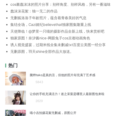
cos酱蠢沫沫的照片分享：别样角度、别样风格，另有一番滋味
蠢沫沫花絮：独一无二的作品
无删狐洛洛子年龄照片，蕴含着青春美好的气息
集结全场，Cazi姬纪believethat独家图集隆重上线
天使降临！@梦里一只喵的摄影作品全新上线，快来赏析吧
独家原图！奈汐酱nice-网眼兔子cos京都动画角色
诱人视觉盛宴，过期米线全集未删减txt百度云美图一经分享
无删原图，羽天shine全部作品大放送。
热门
菌烨tako是真的丑，但他的照片却充满了艺术感
5843
让你的手机充满活力！迷之呆梨是哪里人最新图包来啦
2629
喵小吉拍摄花絮无删减，原图公开