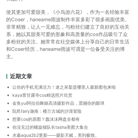
使其更加可爱甜美，《小鸟游六花》，作为一名经验丰富
的Coser，haneame雨波制作丰富多彩了很多画面优美。
非常精致，让人一见难忘，与粉丝们建立了良好的互动关
系，她以其甜美可爱的形象和高质量的cos作品吸引了众
多粉丝的关注。她常常在社交媒体上分享自己的日常生活
和Coser经历，haneame雨波可谓是一位备受关注的博
主。
近期文章
让你的手机充满活力！迷之呆梨是哪里人最新图包来啦
kaya萱甘露寺cos精选照片欣赏
金鱼yui阿拉伯舞娘高清摄影作品，震撼你的眼球
阮邑fairy迦南：楼兰古城的沙漠冒险
想要cos的原图？蠢沫沫网盘全都有
你没见过的螺旋猫队长tasha美图大集合
水淼aqua2b2更新——摄影天赋，美到极致。