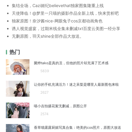
集结全场，Cazi姬纪believethat独家图集隆重上线
天使降临！@梦里一只喵的摄影作品全新上线，快来赏析吧
独家原图！奈汐酱nice-网眼兔子cos京都动画角色
诱人视觉盛宴，过期米线全集未删减txt百度云美图一经分享
无删原图，羽天shine全部作品大放送。
热门
菌烨tako是真的丑，但他的照片却充满了艺术感
5839
让你的手机充满活力！迷之呆梨是哪里人最新图包来啦
2627
喵小吉拍摄花絮无删减，原图公开
2574
香草喵露露厨娘写真合集：绝美的cos照片，原图大放送