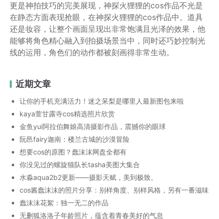
更是神拍技巧的完美展现，神探火狸狸的cos作品不光是
在静态方面表现抢眼，在神探火狸狸的cos作品中。道具
还是妆容，让整个画面呈现出非常饱满且光泽的效果，他
能够将角色精心融入到拍摄场景当中，同时还巧妙控制光
线的运用，角色们的动作都被刻画得非常生动。
近期文章
让你的手机充满活力！迷之呆梨是哪里人最新图包来啦
kaya萱甘露寺cos精选照片欣赏
金鱼yui阿拉伯舞娘高清摄影作品，震撼你的眼球
阮邑fairy迦南：楼兰古城的沙漠冒险
想要cos的原图？蠢沫沫网盘全都有
你没见过的螺旋猫队长tasha美图大集合
水淼aqua2b2更新——摄影天赋，美到极致。
cos酱蠢沫沫的照片分享：别样角度、别样风格，另有一番滋味
蠢沫沫花絮：独一无二的作品
无删狐洛洛子年龄照片，蕴含着青春美好的气息