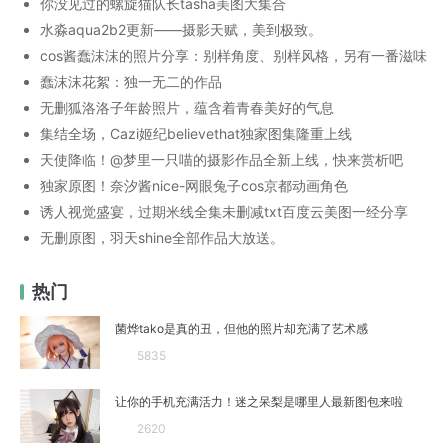
你没见过的螺旋猫队长tasha美图大集合
水淼aqua2b2更新——摄影天赋，美到极致。
cos酱蠢沫沫的照片分享：别样角度、别样风格，另有一番滋味
蠢沫沫花絮：独一无二的作品
无删狐洛洛子年龄照片，蕴含着青春美好的气息
集结全场，Cazi姬纪believethat独家图集隆重上线
天使降临！@梦里一只喵的摄影作品全新上线，快来赏析吧
独家原图！奈汐酱nice-网眼兔子cos京都动画角色
诱人视觉盛宴，过期米线全集未删减txt百度云美图一经分享
无删原图，羽天shine全部作品大放送。
热门
菌烨tako是真的丑，但他的照片却充满了艺术感
5835
让你的手机充满活力！迷之呆梨是哪里人最新图包来啦
2620