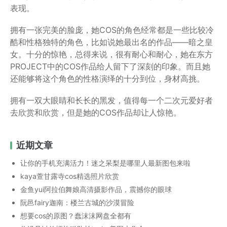
表现。
拥有一张完美的脸庞，她COS的角色经常都是一些比较冷
酷和性格独特的角色，比如说她最出名的作品——暗之皇
女。十分的惊艳，总得来说，很有耐心和耐心，她在东方
PROJECT中的COS作品给人留下了深刻的印象。而且她
还能够将这个角色的性格演绎的十分到位，身材高挑。
拥有一双大眼睛和长长的黑发，值得每一个二次元爱好者
去欣赏和欣赏，但是她的COS作品却让人惊艳。
近期文章
让你的手机充满活力！迷之呆梨是哪里人最新图包来啦
kaya萱甘露寺cos精选照片欣赏
金鱼yui阿拉伯舞娘高清摄影作品，震撼你的眼球
阮邑fairy迦南：楼兰古城的沙漠冒险
想要cos的原图？蠢沫沫网盘全都有