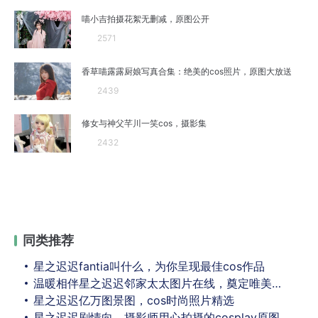
喵小吉拍摄花絮无删减，原图公开
2571
香草喵露露厨娘写真合集：绝美的cos照片，原图大放送
2439
修女与神父芊川一笑cos，摄影集
2432
同类推荐
星之迟迟fantia叫什么，为你呈现最佳cos作品
温暖相伴星之迟迟邻家太太图片在线，奠定唯美摄影史上不朽位置
星之迟迟亿万图景图，cos时尚照片精选
星之迟迟剧情向，摄影师用心拍摄的cosplay原图震撼人心