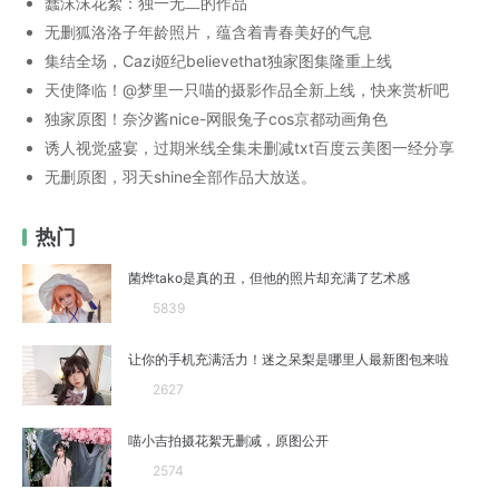
蠢沫沫花絮：独一无二的作品
无删狐洛洛子年龄照片，蕴含着青春美好的气息
集结全场，Cazi姬纪believethat独家图集隆重上线
天使降临！@梦里一只喵的摄影作品全新上线，快来赏析吧
独家原图！奈汐酱nice-网眼兔子cos京都动画角色
诱人视觉盛宴，过期米线全集未删减txt百度云美图一经分享
无删原图，羽天shine全部作品大放送。
热门
菌烨tako是真的丑，但他的照片却充满了艺术感
5839
让你的手机充满活力！迷之呆梨是哪里人最新图包来啦
2627
喵小吉拍摄花絮无删减，原图公开
2574