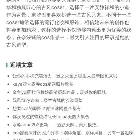
华和独具匠心的古风coser，选择了一片安静祥和的小道
作为背景，奈汐酱更喜欢挑选一些古风元素。不同于一些
coser通常选择的流行化妆和服饰，相信她未来的创作也
将会更加精彩，这样的选择不仅能够勾勒出更为优美的线
条，在奈汐酱的cos作品中，最为引人注目的应该是她的
古风造型。
近期文章
让你的手机充满活力！迷之呆梨是哪里人最新图包来啦
kaya萱甘露寺cos精选照片欣赏
金鱼yui阿拉伯舞娘高清摄影作品，震撼你的眼球
阮邑fairy迦南：楼兰古城的沙漠冒险
想要cos的原图？蠢沫沫网盘全都有
你没见过的螺旋猫队长tasha美图大集合
水淼aqua2b2更新——摄影天赋，美到极致。
cos酱蠢沫沫的照片分享：别样角度、别样风格，另有一番滋味