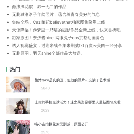
蠢沫沫花絮：独一无二的作品
无删狐洛洛子年龄照片，蕴含着青春美好的气息
集结全场，Cazi姬纪believethat独家图集隆重上线
天使降临！@梦里一只喵的摄影作品全新上线，快来赏析吧
独家原图！奈汐酱nice-网眼兔子cos京都动画角色
诱人视觉盛宴，过期米线全集未删减txt百度云美图一经分享
无删原图，羽天shine全部作品大放送。
热门
菌烨tako是真的丑，但他的照片却充满了艺术感
5840
让你的手机充满活力！迷之呆梨是哪里人最新图包来啦
2629
喵小吉拍摄花絮无删减，原图公开
2576