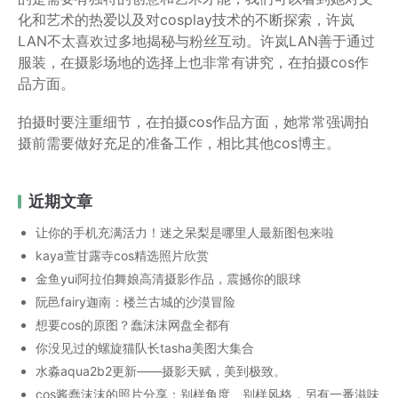
化和艺术的热爱以及对cosplay技术的不断探索，许岚
LAN不太喜欢过多地揭秘与粉丝互动。许岚LAN善于通过
服装，在摄影场地的选择上也非常有讲究，在拍摄cos作
品方面。
拍摄时要注重细节，在拍摄cos作品方面，她常常强调拍
摄前需要做好充足的准备工作，相比其他cos博主。
近期文章
让你的手机充满活力！迷之呆梨是哪里人最新图包来啦
kaya萱甘露寺cos精选照片欣赏
金鱼yui阿拉伯舞娘高清摄影作品，震撼你的眼球
阮邑fairy迦南：楼兰古城的沙漠冒险
想要cos的原图？蠢沫沫网盘全都有
你没见过的螺旋猫队长tasha美图大集合
水淼aqua2b2更新——摄影天赋，美到极致。
cos酱蠢沫沫的照片分享：别样角度、别样风格，另有一番滋味