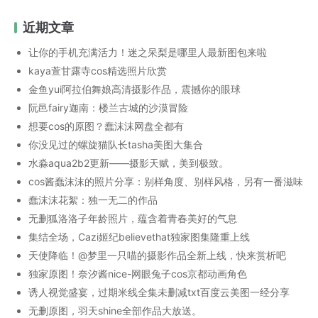
近期文章
让你的手机充满活力！迷之呆梨是哪里人最新图包来啦
kaya萱甘露寺cos精选照片欣赏
金鱼yui阿拉伯舞娘高清摄影作品，震撼你的眼球
阮邑fairy迦南：楼兰古城的沙漠冒险
想要cos的原图？蠢沫沫网盘全都有
你没见过的螺旋猫队长tasha美图大集合
水淼aqua2b2更新——摄影天赋，美到极致。
cos酱蠢沫沫的照片分享：别样角度、别样风格，另有一番滋味
蠢沫沫花絮：独一无二的作品
无删狐洛洛子年龄照片，蕴含着青春美好的气息
集结全场，Cazi姬纪believethat独家图集隆重上线
天使降临！@梦里一只喵的摄影作品全新上线，快来赏析吧
独家原图！奈汐酱nice-网眼兔子cos京都动画角色
诱人视觉盛宴，过期米线全集未删减txt百度云美图一经分享
无删原图，羽天shine全部作品大放送。