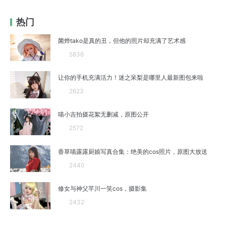
热门
菌烨tako是真的丑，但他的照片却充满了艺术感
5836
让你的手机充满活力！迷之呆梨是哪里人最新图包来啦
2623
喵小吉拍摄花絮无删减，原图公开
2572
香草喵露露厨娘写真合集：绝美的cos照片，原图大放送
2440
修女与神父芊川一笑cos，摄影集
2432