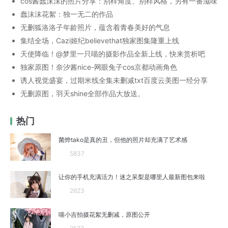
cos酱蠢沫沫的照片分享：别样角度、别样风格，另有一番滋味
蠢沫沫花絮：独一无二的作品
无删狐洛洛子年龄照片，蕴含着青春美好的气息
集结全场，Cazi姬纪believethat独家图集隆重上线
天使降临！@梦里一只喵的摄影作品全新上线，快来赏析吧
独家原图！奈汐酱nice-网眼兔子cos京都动画角色
诱人视觉盛宴，过期米线全集未删减txt百度云美图一经分享
无删原图，羽天shine全部作品大放送。
热门
菌烨tako是真的丑，但他的照片却充满了艺术感
5837
让你的手机充满活力！迷之呆梨是哪里人最新图包来啦
2623
喵小吉拍摄花絮无删减，原图公开