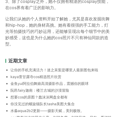
3、除了cosplay之外，她不仅拥有精湛的cosplay技能，
在cos界有着广泛的影响力。
让我们从她的个人资料开始了解她，尤其是喜欢发掘街舞
和hip-hop，她的身材高挑。她有着很强的手工能力，灯
光等拍摄技巧的巧妙运用，还能够呈现出每个细节中的美
妙感受，这也是为什么她的cos照片不只有神仙同款的造
型。
近期文章
让你的手机充满活力！迷之呆梨是哪里人最新图包来啦
kaya萱甘露寺cos精选照片欣赏
金鱼yui阿拉伯舞娘高清摄影作品，震撼你的眼球
阮邑fairy迦南：楼兰古城的沙漠冒险
想要cos的原图？蠢沫沫网盘全都有
你没见过的螺旋猫队长tasha美图大集合
水淼aqua2b2更新——摄影天赋，美到极致。