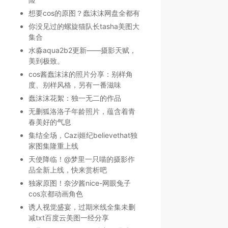
想要cos的原图？蠢沫沫网盘全都有
你没见过的螺旋猫队长tasha美图大
集合
水淼aqua2b2更新——摄影天赋，
美到极致。
cos酱蠢沫沫的照片分享：别样角
度、别样风格，另有一番滋味
蠢沫沫花絮：独一无二的作品
无删狐洛洛子年龄照片，蕴含着青
春美好的气息
集结全场，Cazi姬纪believethat独
家图集隆重上线
天使降临！@梦里一只喵的摄影作
品全新上线，快来赏析吧
独家原图！奈汐酱nice-网眼兔子
cos京都动画角色
诱人视觉盛宴，过期米线全集未删
减txt百度云美图一经分享