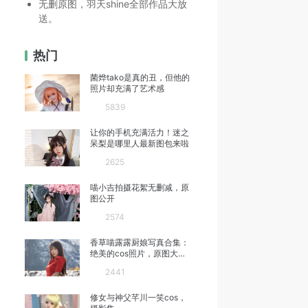
无删原图，羽天shine全部作品大放
送。
热门
菌烨tako是真的丑，但他的
照片却充满了艺术感
5839
让你的手机充满活力！迷之
呆梨是哪里人最新图包来啦
2625
喵小吉拍摄花絮无删减，原
图公开
2574
香草喵露露厨娘写真合集：
绝美的cos照片，原图大放
送
2441
修女与神父芊川一笑cos，