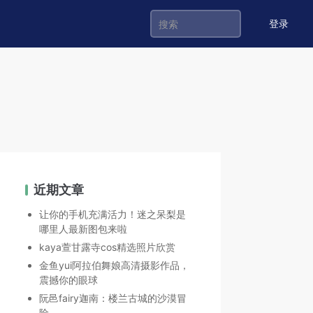
登录
近期文章
让你的手机充满活力！迷之呆梨是
哪里人最新图包来啦
kaya萱甘露寺cos精选照片欣赏
金鱼yui阿拉伯舞娘高清摄影作品，
震撼你的眼球
阮邑fairy迦南：楼兰古城的沙漠冒
险