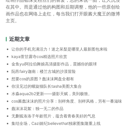
在其中。而是通过他的构图和后期调整，他的一些原创绘
画作品也在网络上走红，每当我们打开眼酱大魔王的微博
主页。
近期文章
让你的手机充满活力！迷之呆梨是哪里人最新图包来啦
kaya萱甘露寺cos精选照片欣赏
金鱼yui阿拉伯舞娘高清摄影作品，震撼你的眼球
阮邑fairy迦南：楼兰古城的沙漠冒险
想要cos的原图？蠢沫沫网盘全都有
你没见过的螺旋猫队长tasha美图大集合
水淼aqua2b2更新——摄影天赋，美到极致。
cos酱蠢沫沫的照片分享：别样角度、别样风格，另有一番滋味
蠢沫沫花絮：独一无二的作品
无删狐洛洛子年龄照片，蕴含着青春美好的气息
集结全场，Cazi姬纪believethat独家图集隆重上线