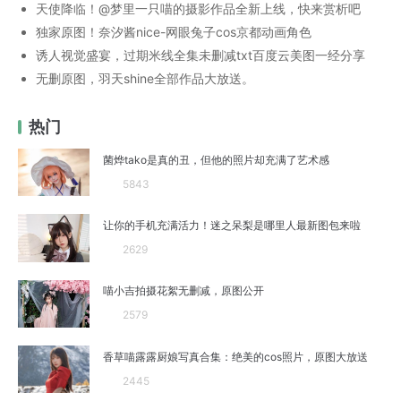
天使降临！@梦里一只喵的摄影作品全新上线，快来赏析吧
独家原图！奈汐酱nice-网眼兔子cos京都动画角色
诱人视觉盛宴，过期米线全集未删减txt百度云美图一经分享
无删原图，羽天shine全部作品大放送。
热门
菌烨tako是真的丑，但他的照片却充满了艺术感
5843
让你的手机充满活力！迷之呆梨是哪里人最新图包来啦
2629
喵小吉拍摄花絮无删减，原图公开
2579
香草喵露露厨娘写真合集：绝美的cos照片，原图大放送
2445