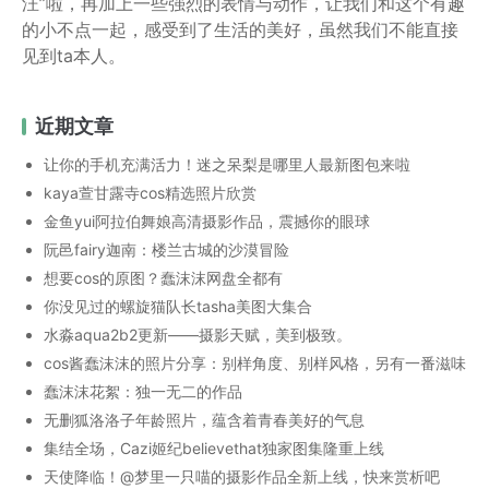
汪”啦，再加上一些强烈的表情与动作，让我们和这个有趣
的小不点一起，感受到了生活的美好，虽然我们不能直接
见到ta本人。
近期文章
让你的手机充满活力！迷之呆梨是哪里人最新图包来啦
kaya萱甘露寺cos精选照片欣赏
金鱼yui阿拉伯舞娘高清摄影作品，震撼你的眼球
阮邑fairy迦南：楼兰古城的沙漠冒险
想要cos的原图？蠢沫沫网盘全都有
你没见过的螺旋猫队长tasha美图大集合
水淼aqua2b2更新——摄影天赋，美到极致。
cos酱蠢沫沫的照片分享：别样角度、别样风格，另有一番滋味
蠢沫沫花絮：独一无二的作品
无删狐洛洛子年龄照片，蕴含着青春美好的气息
集结全场，Cazi姬纪believethat独家图集隆重上线
天使降临！@梦里一只喵的摄影作品全新上线，快来赏析吧