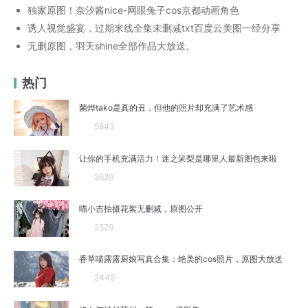
独家原图！奈汐酱nice-网眼兔子cos京都动画角色
诱人视觉盛宴，过期米线全集未删减txt百度云美图一经分享
无删原图，羽天shine全部作品大放送。
热门
菌烨tako是真的丑，但他的照片却充满了艺术感
5843
让你的手机充满活力！迷之呆梨是哪里人最新图包来啦
2629
喵小吉拍摄花絮无删减，原图公开
2579
香草喵露露厨娘写真合集：绝美的cos照片，原图大放送
2445