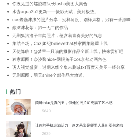
你没见过的螺旋猫队长tasha美图大集合
水淼aqua2b2更新——摄影天赋，美到极致。
cos酱蠢沫沫的照片分享：别样角度、别样风格，另有一番滋味
蠢沫沫花絮：独一无二的作品
无删狐洛洛子年龄照片，蕴含着青春美好的气息
集结全场，Cazi姬纪believethat独家图集隆重上线
天使降临！@梦里一只喵的摄影作品全新上线，快来赏析吧
独家原图！奈汐酱nice-网眼兔子cos京都动画角色
诱人视觉盛宴，过期米线全集未删减txt百度云美图一经分享
无删原图，羽天shine全部作品大放送。
热门
菌烨tako是真的丑，但他的照片却充满了艺术感
5840
让你的手机充满活力！迷之呆梨是哪里人最新图包来啦
2629