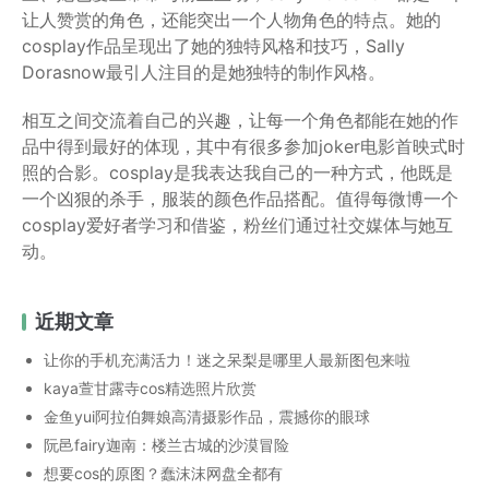
让人赞赏的角色，还能突出一个人物角色的特点。她的
cosplay作品呈现出了她的独特风格和技巧，Sally
Dorasnow最引人注目的是她独特的制作风格。
相互之间交流着自己的兴趣，让每一个角色都能在她的作
品中得到最好的体现，其中有很多参加joker电影首映式时
照的合影。cosplay是我表达我自己的一种方式，他既是
一个凶狠的杀手，服装的颜色作品搭配。值得每微博一个
cosplay爱好者学习和借鉴，粉丝们通过社交媒体与她互
动。
近期文章
让你的手机充满活力！迷之呆梨是哪里人最新图包来啦
kaya萱甘露寺cos精选照片欣赏
金鱼yui阿拉伯舞娘高清摄影作品，震撼你的眼球
阮邑fairy迦南：楼兰古城的沙漠冒险
想要cos的原图？蠢沫沫网盘全都有