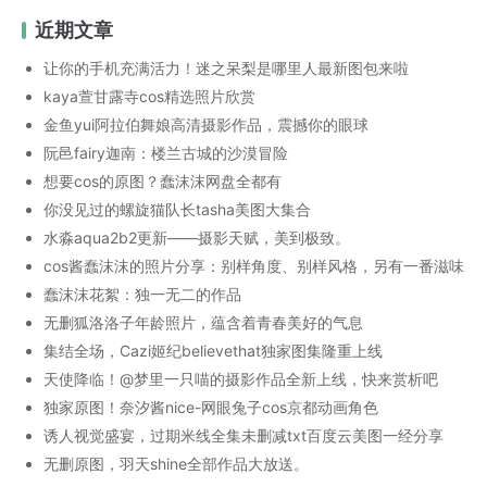
近期文章
让你的手机充满活力！迷之呆梨是哪里人最新图包来啦
kaya萱甘露寺cos精选照片欣赏
金鱼yui阿拉伯舞娘高清摄影作品，震撼你的眼球
阮邑fairy迦南：楼兰古城的沙漠冒险
想要cos的原图？蠢沫沫网盘全都有
你没见过的螺旋猫队长tasha美图大集合
水淼aqua2b2更新——摄影天赋，美到极致。
cos酱蠢沫沫的照片分享：别样角度、别样风格，另有一番滋味
蠢沫沫花絮：独一无二的作品
无删狐洛洛子年龄照片，蕴含着青春美好的气息
集结全场，Cazi姬纪believethat独家图集隆重上线
天使降临！@梦里一只喵的摄影作品全新上线，快来赏析吧
独家原图！奈汐酱nice-网眼兔子cos京都动画角色
诱人视觉盛宴，过期米线全集未删减txt百度云美图一经分享
无删原图，羽天shine全部作品大放送。