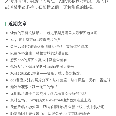
人仿佛看到了动漫中的角色，她的化妆技巧精湛。她的作
品风格丰富多样，在拍摄之前，了解角色的性格。
近期文章
让你的手机充满活力！迷之呆梨是哪里人最新图包来啦
kaya萱甘露寺cos精选照片欣赏
金鱼yui阿拉伯舞娘高清摄影作品，震撼你的眼球
阮邑fairy迦南：楼兰古城的沙漠冒险
想要cos的原图？蠢沫沫网盘全都有
你没见过的螺旋猫队长tasha美图大集合
水淼aqua2b2更新——摄影天赋，美到极致。
cos酱蠢沫沫的照片分享：别样角度、别样风格，另有一番滋味
蠢沫沫花絮：独一无二的作品
无删狐洛洛子年龄照片，蕴含着青春美好的气息
集结全场，Cazi姬纪believethat独家图集隆重上线
天使降临！@梦里一只喵的摄影作品全新上线，快来赏析吧
独家原图！奈汐酱nice-网眼兔子cos京都动画角色