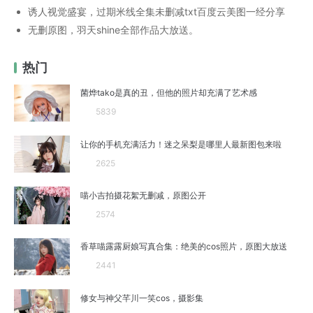
诱人视觉盛宴，过期米线全集未删减txt百度云美图一经分享
无删原图，羽天shine全部作品大放送。
热门
菌烨tako是真的丑，但他的照片却充满了艺术感
5839
让你的手机充满活力！迷之呆梨是哪里人最新图包来啦
2625
喵小吉拍摄花絮无删减，原图公开
2574
香草喵露露厨娘写真合集：绝美的cos照片，原图大放送
2441
修女与神父芊川一笑cos，摄影集