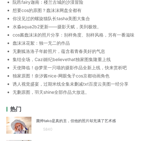
阮邑fairy迦南：楼兰古城的沙漠冒险
想要cos的原图？蠢沫沫网盘全都有
你没见过的螺旋猫队长tasha美图大集合
水淼aqua2b2更新——摄影天赋，美到极致。
cos酱蠢沫沫的照片分享：别样角度、别样风格，另有一番滋味
蠢沫沫花絮：独一无二的作品
无删狐洛洛子年龄照片，蕴含着青春美好的气息
集结全场，Cazi姬纪believethat独家图集隆重上线
天使降临！@梦里一只喵的摄影作品全新上线，快来赏析吧
独家原图！奈汐酱nice-网眼兔子cos京都动画角色
诱人视觉盛宴，过期米线全集未删减txt百度云美图一经分享
无删原图，羽天shine全部作品大放送。
热门
菌烨tako是真的丑，但他的照片却充满了艺术感
5840