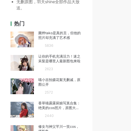
无删原图，羽天shine全部作品大放
送。
热门
菌烨tako是真的丑，但他的
照片却充满了艺术感
5836
让你的手机充满活力！迷之
呆梨是哪里人最新图包来啦
2623
喵小吉拍摄花絮无删减，原
图公开
2572
香草喵露露厨娘写真合集：
绝美的cos照片，原图大放
送
2440
修女与神父芊川一笑cos，