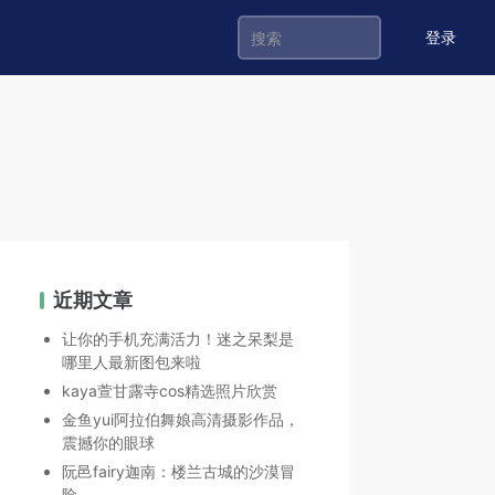
登录
近期文章
让你的手机充满活力！迷之呆梨是
哪里人最新图包来啦
kaya萱甘露寺cos精选照片欣赏
金鱼yui阿拉伯舞娘高清摄影作品，
震撼你的眼球
阮邑fairy迦南：楼兰古城的沙漠冒
险