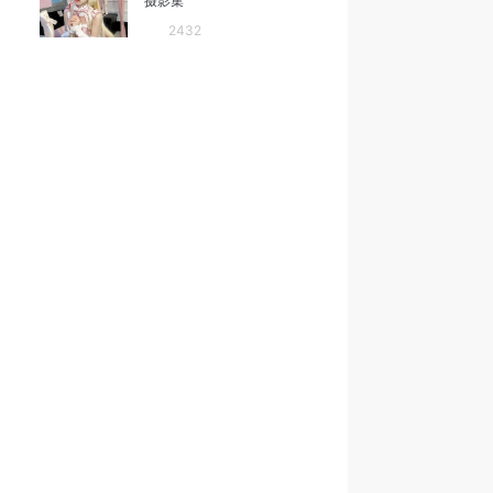
摄影集
2432