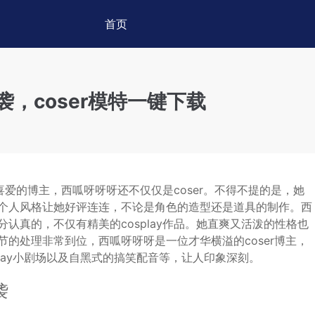
首页
，coser模特一键下载
者喜爱的博主，西呱呀呀呀还不仅仅是coser。不得不提的是，她
个人风格让她好评连连，不论是角色的造型还是道具的制作。西
认真的，不仅有精美的cosplay作品。她直爽又活泼的性格也
的处理非常到位，西呱呀呀呀是一位才华横溢的coser博主，
splay小剧场以及自黑式的搞笑配音等，让人印象深刻。
袭