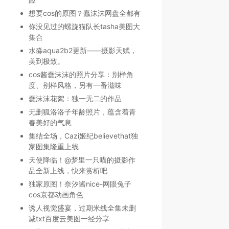
想要cos的原图？蠢沫沫网盘全都有
你没见过的螺旋猫队长tasha美图大
集合
水淼aqua2b2更新——摄影天赋，
美到极致。
cos酱蠢沫沫的照片分享：别样角
度、别样风格，另有一番滋味
蠢沫沫花絮：独一无二的作品
无删狐洛洛子年龄照片，蕴含着青
春美好的气息
集结全场，Cazi姬纪believethat独
家图集隆重上线
天使降临！@梦里一只喵的摄影作
品全新上线，快来赏析吧
独家原图！奈汐酱nice-网眼兔子
cos京都动画角色
诱人视觉盛宴，过期米线全集未删
减txt百度云美图一经分享