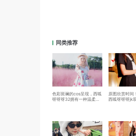
同类推荐
色彩斑斓的cos呈现，西呱
原图欣赏时间
呀呀呀32拥有一种温柔美
西呱呀呀呀jk
丽的气质，尽在这些美图
更是酷炫
之中。