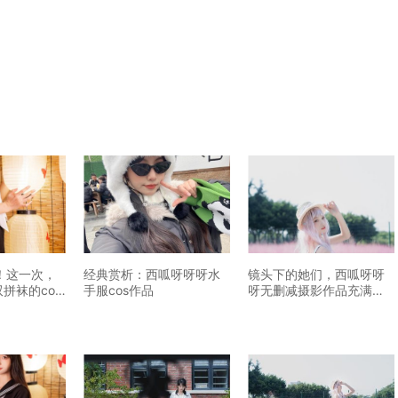
！这一次，
经典赏析：西呱呀呀呀水
镜头下的她们，西呱呀呀
双拼袜的cos
手服cos作品
呀无删减摄影作品充满魔
性。