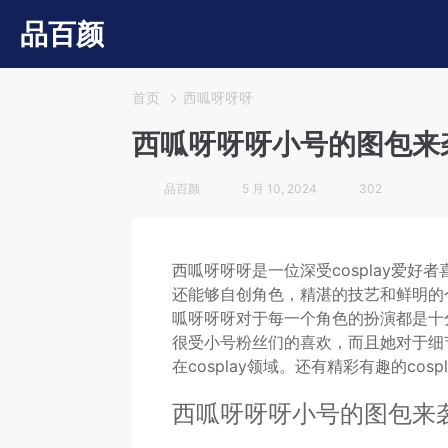
品百颜
首页
西呱呀呀呀
西呱呀呀呀小号的图包来袭
品百颜
5 月 10, 2024
302
西呱呀呀呀是一位深受cosplay爱好
还能够自创角色，精湛的技艺和鲜明的
呱呀呀呀对于每一个角色的扮演都是十分
很受小号粉丝们的喜欢，而且她对于细节
在cosplay领域。还有精彩有趣的co
西呱呀呀呀小号的图包来