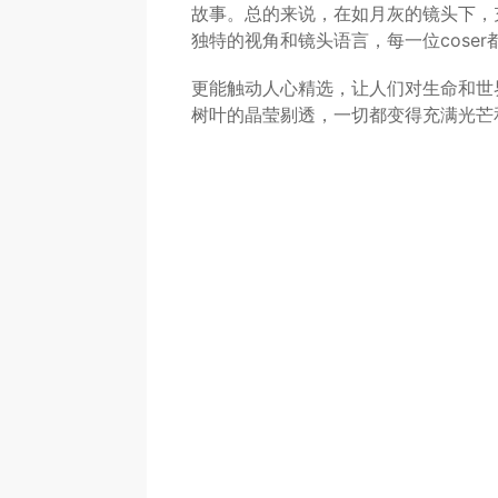
故事。总的来说，在如月灰的镜头下，
独特的视角和镜头语言，每一位cose
更能触动人心精选，让人们对生命和世
树叶的晶莹剔透，一切都变得充满光芒